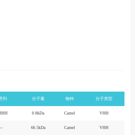
序列
分子量
物种
分子类型
HHH
0.8kDa
Camel
VHH
—
66.5kDa
Camel
VHH