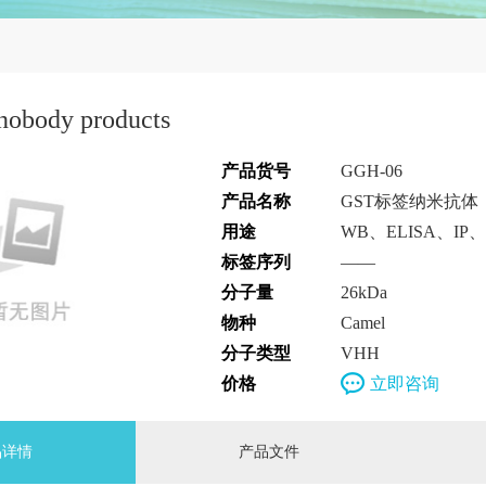
nobody products
产品货号
GGH-06
产品名称
GST标签纳米抗体
用途
WB、ELISA、IP、
标签序列
——
分子量
26kDa
物种
Camel
分子类型
VHH
价格
立即咨询
品详情
产品文件