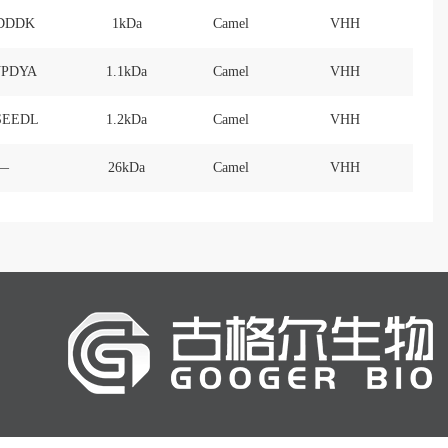
DDDK
1kDa
Camel
VHH
PDYA
1.1kDa
Camel
VHH
SEEDL
1.2kDa
Camel
VHH
—
26kDa
Camel
VHH