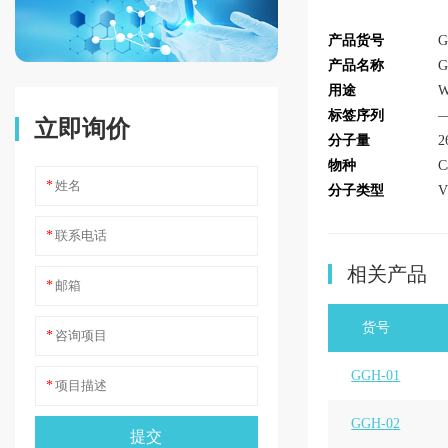
产品货号
G
产品名称
用途
W
标签序列
立即询价
分子量
2
物种
C
*
分子类型
V
*
相关产品
*
货号
*
GGH-01
*
GGH-02
提交